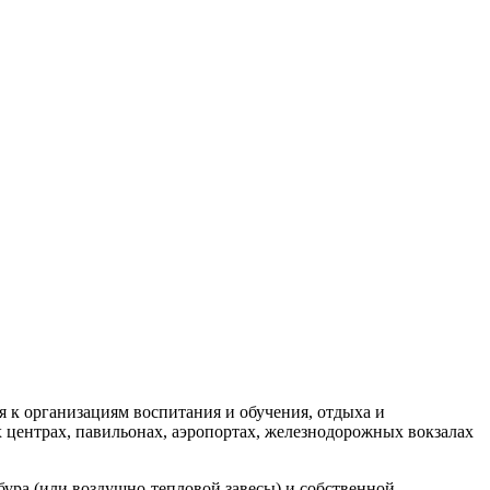
 к организациям воспитания и обучения, отдыха и
х центрах, павильонах, аэропортах, железнодорожных вокзалах
бура (или воздушно-тепловой завесы) и собственной