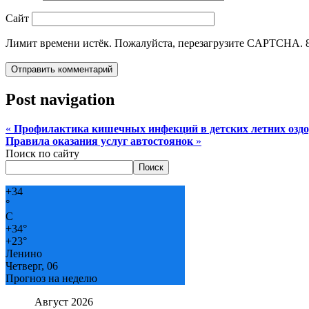
Сайт
Лимит времени истёк. Пожалуйста, перезагрузите CAPTCHA.
Post navigation
«
Профилактика кишечных инфекций в детских летних озд
Правила оказания услуг автостоянок
»
Поиск по сайту
Поиск
+
34
°
C
+
34°
+
23°
Ленино
Четверг, 06
Прогноз на неделю
Август 2026