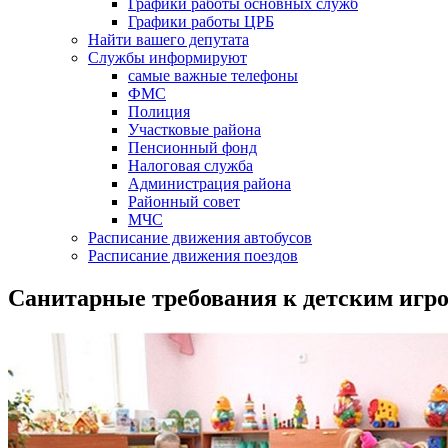
Графики работы основных служб
Графики работы ЦРБ
Найти вашего депутата
Службы информируют
самые важные телефоны
ФМС
Полиция
Участковые района
Пенсионный фонд
Налоговая служба
Администрация района
Районный совет
МЧС
Расписание движения автобусов
Расписание движения поездов
Санитарные требования к детским игр