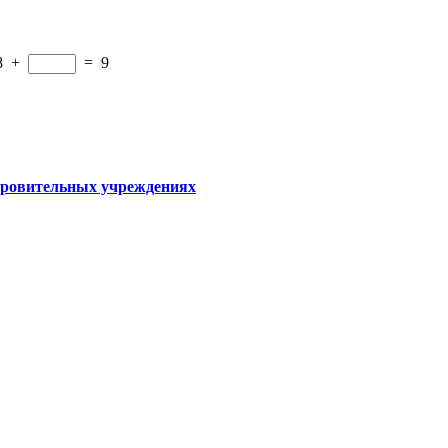
8
+
=
9
оровительных учреждениях