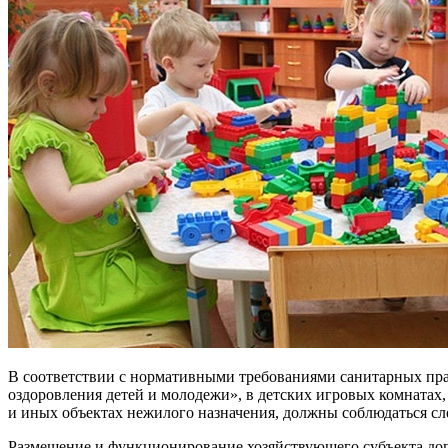
В соответствии с нормативными требованиями санитарных пра
оздоровления детей и молодежи», в детских игровых комнатах
и иных объектах нежилого назначения, должны соблюдаться с
Размещение и функционирование хозяйствующего субъекта допу