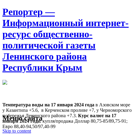
Репортер —
Информационный интернет-
ресурс общественно-
политической газеты
Ленинского района
Республики Крым
Москва
17:13
Воскресенье
Август 09, 2026
Температура воды на 17 января
2024 года
в Азовском море
у Казантипа +5.6, в Керченском проливе +7, у Черноморского
побережья Ленинского района +7.3.
Курс валют на 17
Меню сайта
января 2024 года:
купля/продажа Доллар 80,75-85/89,75-91;
Евро 88,40-94,50/97,40-99
Skip to content