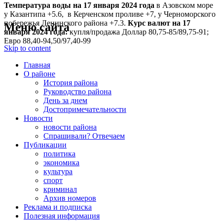
Температура воды на 17 января
2024 года
в Азовском море
у Казантипа +5.6, в Керченском проливе +7, у Черноморского
побережья Ленинского района +7.3.
Курс валют на 17
Меню сайта
января 2024 года:
купля/продажа Доллар 80,75-85/89,75-91;
Евро 88,40-94,50/97,40-99
Skip to content
Главная
О районе
История района
Руководство района
День за днем
Достопримечательности
Новости
новости района
Спрашивали? Отвечаем
Публикации
политика
экономика
культура
спорт
криминал
Архив номеров
Реклама и подписка
Полезная информация