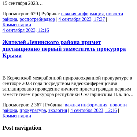
15 сентября 2023…
Просмотров: 629 | Рубрика:
важная информация
,
новости
района
,
роспотребнадзор
|
4 сентября 2023, 17:37
|
Комментарии
4 сентября 2023, 12:16
Жителей Ленинского района примет
дистанционно первый заместитель прокурора
Крыма
В Керченской межрайонной природоохранной прокуратуре в
сентябре 2023 года посредством видеоконференцсвязи
запланировано проведение личного приема граждан первым
заместителем прокурора республики Смагаринским П.Б. по…
Просмотров: 2 367 | Рубрика:
важная информация
,
новости
района
,
прокуратура
,
экология
|
4 сентября 2023, 12:16
|
Комментарии
Post navigation