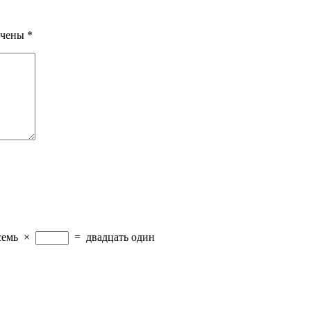
ечены
*
семь
×
=
двадцать один