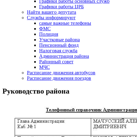
Графики работы основных служб
Графики работы ЦРБ
Найти вашего депутата
Службы информируют
самые важные телефоны
ФМС
Полиция
Участковые района
Пенсионный фонд
Налоговая служба
Администрация района
Районный совет
МЧС
Расписание движения автобусов
Расписание движения поездов
Руководство района