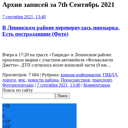
Архив записей за
7th Сентябрь 2021
7 сентября 2021, 13:40
В Ленинском районе перевернулась иномарка.
Есть пострадавшие (Фото)
Вчера в 17:20 на трассе «Таврида» в Ленинском районе
произошла авария с участием автомобиля «Фольксваген
Джетта». ДТП случилось возле воинской части (9 км…
Просмотров: 7 684 | Рубрика:
важная информация
,
ГИБДД
,
дороги
,
мчс
,
новости района
,
Происшествия
,
транспорт
,
Фоторепортажи
|
7 сентября 2021, 13:40
|
Комментарии
Поиск по сайту
Поиск
+
33
°
C
+
33°
+
25°