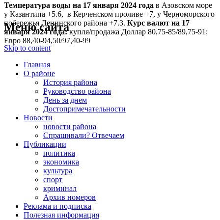
Температура воды на 17 января
2024 года
в Азовском море
у Казантипа +5.6, в Керченском проливе +7, у Черноморского
побережья Ленинского района +7.3.
Курс валют на 17
Меню сайта
января 2024 года:
купля/продажа Доллар 80,75-85/89,75-91;
Евро 88,40-94,50/97,40-99
Skip to content
Главная
О районе
История района
Руководство района
День за днем
Достопримечательности
Новости
новости района
Спрашивали? Отвечаем
Публикации
политика
экономика
культура
спорт
криминал
Архив номеров
Реклама и подписка
Полезная информация