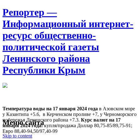
Репортер —
Информационный интернет-
ресурс общественно-
политической газеты
Ленинского района
Республики Крым
Москва
17:20
Суббота
Август 08, 2026
Температура воды на 17 января
2024 года
в Азовском море
у Казантипа +5.6, в Керченском проливе +7, у Черноморского
побережья Ленинского района +7.3.
Курс валют на 17
Меню сайта
января 2024 года:
купля/продажа Доллар 80,75-85/89,75-91;
Евро 88,40-94,50/97,40-99
Skip to content