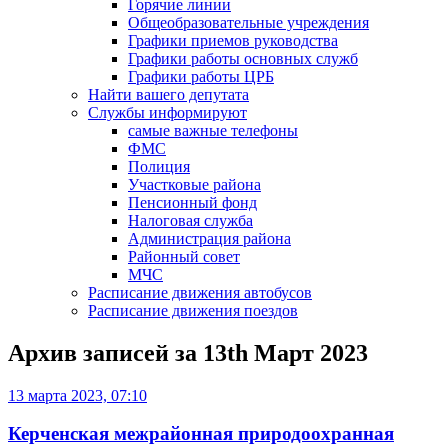
Горячие линии
Общеобразовательные учреждения
Графики приемов руководства
Графики работы основных служб
Графики работы ЦРБ
Найти вашего депутата
Службы информируют
самые важные телефоны
ФМС
Полиция
Участковые района
Пенсионный фонд
Налоговая служба
Администрация района
Районный совет
МЧС
Расписание движения автобусов
Расписание движения поездов
Архив записей за
13th Март 2023
13 марта 2023, 07:10
Керченская межрайонная природоохранная