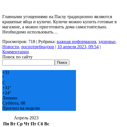
Главными угощениями на Пасху традиционно являются
крашеные яйца и куличи. Куличи можно купить готовые в
магазине, а можно приготовить дома самостоятельно.
Необходимо использовать…
Просмотров: 718 | Рубрика:
важная информация
,
здоровье
,
Новости
,
роспотребнадзор
|
10 апреля 2023, 09:54
|
Комментарии
Поиск по сайту
Поиск
+
31
°
C
+
31°
+
24°
Ленино
Суббота, 08
Прогноз на неделю
Апрель 2023
Пн
Вт
Ср
Чт
Пт
Сб
Вс