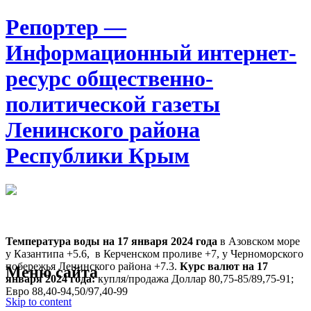
Репортер —
Информационный интернет-
ресурс общественно-
политической газеты
Ленинского района
Республики Крым
Москва
12:10
Суббота
Август 08, 2026
Температура воды на 17 января
2024 года
в Азовском море
у Казантипа +5.6, в Керченском проливе +7, у Черноморского
побережья Ленинского района +7.3.
Курс валют на 17
Меню сайта
января 2024 года:
купля/продажа Доллар 80,75-85/89,75-91;
Евро 88,40-94,50/97,40-99
Skip to content