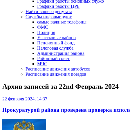
Графики работы основных служб
Графики работы ЦРБ
Найти вашего депутата
Службы информируют
самые важные телефоны
ФМС
Полиция
Участковые района
Пенсионный фонд
Налоговая служба
Администрация района
Районный совет
МЧС
Расписание движения автобусов
Расписание движения поездов
Архив записей за
22nd Февраль 2024
22 февраля 2024, 14:37
Прокуратурой района проведена проверка исполн