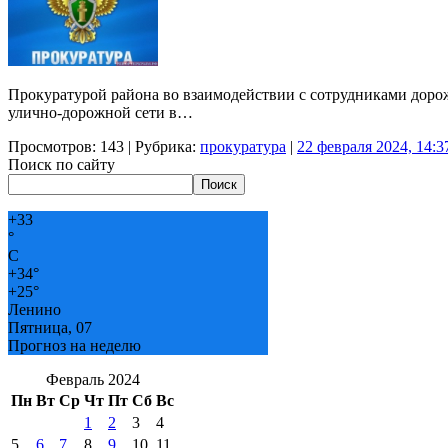
Прокуратурой района во взаимодействии с сотрудниками доро
улично-дорожной сети в…
Просмотров: 143 | Рубрика:
прокуратура
|
22 февраля 2024, 14:3
Поиск по сайту
Поиск
+
33
°
C
+
34°
+
25°
Ленино
Пятница, 07
Прогноз на неделю
Февраль 2024
Пн
Вт
Ср
Чт
Пт
Сб
Вс
1
2
3
4
5
6
7
8
9
10
11