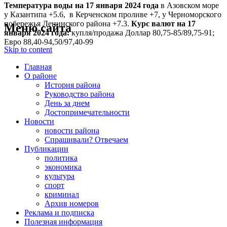
Температура воды на 17 января
2024 года
в Азовском море
у Казантипа +5.6, в Керченском проливе +7, у Черноморского
побережья Ленинского района +7.3.
Курс валют на 17
Меню сайта
января 2024 года:
купля/продажа Доллар 80,75-85/89,75-91;
Евро 88,40-94,50/97,40-99
Skip to content
Главная
О районе
История района
Руководство района
День за днем
Достопримечательности
Новости
новости района
Спрашивали? Отвечаем
Публикации
политика
экономика
культура
спорт
криминал
Архив номеров
Реклама и подписка
Полезная информация