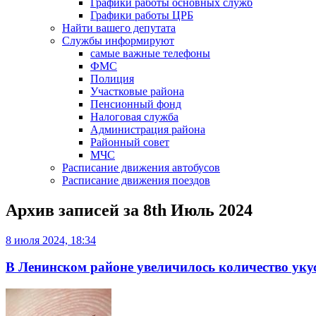
Графики работы основных служб
Графики работы ЦРБ
Найти вашего депутата
Службы информируют
самые важные телефоны
ФМС
Полиция
Участковые района
Пенсионный фонд
Налоговая служба
Администрация района
Районный совет
МЧС
Расписание движения автобусов
Расписание движения поездов
Архив записей за
8th Июль 2024
8 июля 2024, 18:34
В Ленинском районе увеличилось количество ук