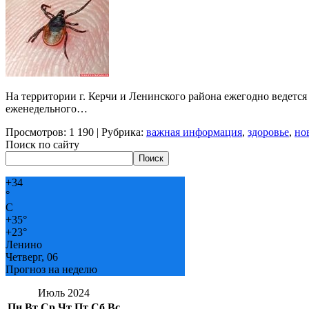
На территории г. Керчи и Ленинского района ежегодно ведет
еженедельного…
Просмотров: 1 190 | Рубрика:
важная информация
,
здоровье
,
но
Поиск по сайту
Поиск
+
34
°
C
+
35°
+
23°
Ленино
Четверг, 06
Прогноз на неделю
Июль 2024
Пн
Вт
Ср
Чт
Пт
Сб
Вс