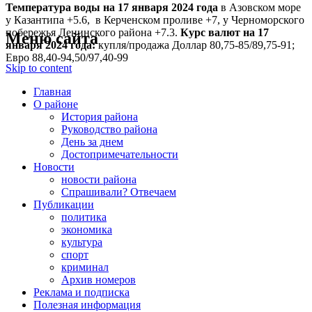
Температура воды на 17 января
2024 года
в Азовском море
у Казантипа +5.6, в Керченском проливе +7, у Черноморского
побережья Ленинского района +7.3.
Курс валют на 17
Меню сайта
января 2024 года:
купля/продажа Доллар 80,75-85/89,75-91;
Евро 88,40-94,50/97,40-99
Skip to content
Главная
О районе
История района
Руководство района
День за днем
Достопримечательности
Новости
новости района
Спрашивали? Отвечаем
Публикации
политика
экономика
культура
спорт
криминал
Архив номеров
Реклама и подписка
Полезная информация