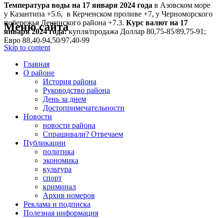
Температура воды на 17 января
2024 года
в Азовском море
у Казантипа +5.6, в Керченском проливе +7, у Черноморского
побережья Ленинского района +7.3.
Курс валют на 17
Меню сайта
января 2024 года:
купля/продажа Доллар 80,75-85/89,75-91;
Евро 88,40-94,50/97,40-99
Skip to content
Главная
О районе
История района
Руководство района
День за днем
Достопримечательности
Новости
новости района
Спрашивали? Отвечаем
Публикации
политика
экономика
культура
спорт
криминал
Архив номеров
Реклама и подписка
Полезная информация