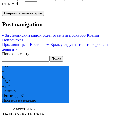
пять
−
4
=
Post navigation
«
За Ленинский район будет отвечать прокурор Крыма
Поклонская
Продавщицы в Восточном Крыму сядут за то, что воровали
деньги
»
Поиск по сайту
Поиск
+
33
°
C
+
34°
+
25°
Ленино
Пятница, 07
Прогноз на неделю
Август 2026
Пн
Вт
Ср
Чт
Пт
Сб
Вс