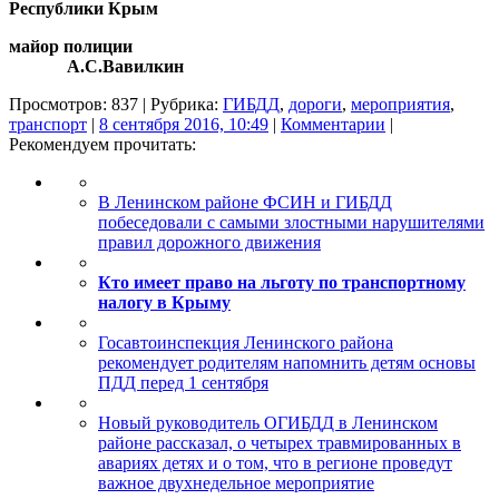
Республики Крым
майор полиции
А.С.Вавилкин
Просмотров: 837 | Рубрика:
ГИБДД
,
дороги
,
мероприятия
,
транспорт
|
8 сентября 2016, 10:49
|
Комментарии
|
Рекомендуем прочитать:
В Ленинском районе ФСИН и ГИБДД
побеседовали с самыми злостными нарушителями
правил дорожного движения
Кто имеет право на льготу по транспортному
налогу в Крыму
Госавтоинспекция Ленинского района
рекомендует родителям напомнить детям основы
ПДД перед 1 сентября
Новый руководитель ОГИБДД в Ленинском
районе рассказал, о четырех травмированных в
авариях детях и о том, что в регионе проведут
важное двухнедельное мероприятие