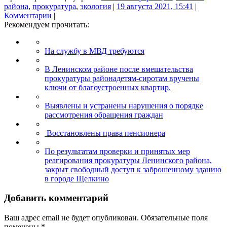
района
,
прокуратура
,
экология
|
19 августа 2021, 15:41
|
Комментарии
|
Рекомендуем прочитать:
На службу в МВД требуются
В Ленинском районе после вмешательства
прокуратуры районадетям-сиротам вручены
ключи от благоустроенных квартир.
Выявлены и устранены нарушения о порядке
рассмотрения обращения граждан
Восстановлены права пенсионера
По результатам проверки и принятых мер
реагирования прокуратуры Ленинского района,
закрыт свободный доступ к заброшенному зданию
в городе Щелкино
Добавить комментарий
Ваш адрес email не будет опубликован.
Обязательные поля
помечены
*