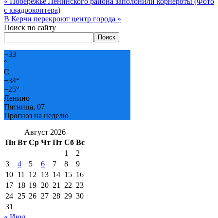
«
Побережье Ленинского района заполонили корнероты (Фото
с квадрокоптера)
В Керчи перекроют центр города
»
Поиск по сайту
Поиск
+
33
°
C
+
34°
+
25°
Ленино
Пятница, 07
Прогноз на неделю
Август 2026
Пн
Вт
Ср
Чт
Пт
Сб
Вс
1
2
3
4
5
6
7
8
9
10
11
12
13
14
15
16
17
18
19
20
21
22
23
24
25
26
27
28
29
30
31
« Июл