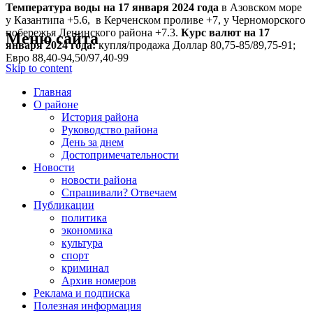
Температура воды на 17 января
2024 года
в Азовском море
у Казантипа +5.6, в Керченском проливе +7, у Черноморского
побережья Ленинского района +7.3.
Курс валют на 17
Меню сайта
января 2024 года:
купля/продажа Доллар 80,75-85/89,75-91;
Евро 88,40-94,50/97,40-99
Skip to content
Главная
О районе
История района
Руководство района
День за днем
Достопримечательности
Новости
новости района
Спрашивали? Отвечаем
Публикации
политика
экономика
культура
спорт
криминал
Архив номеров
Реклама и подписка
Полезная информация