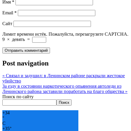
Имя
*
Email
*
Сайт
Лимит времени истёк. Пожалуйста, перезагрузите CAPTCHA.
9
×
девять
=
Post navigation
«
Связал и задушил: в Ленинском районе раскрыли жестокое
убийство
За езду в состоянии наркотического опьянения автоледи из
Ленинского района заставили поработать на благо общества
»
Поиск по сайту
Поиск
+
34
°
C
+
35°