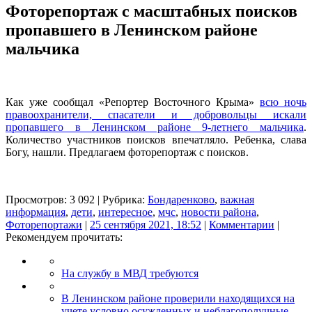
Фоторепортаж с масштабных поисков
пропавшего в Ленинском районе
мальчика
Как уже сообщал «Репортер Восточного Крыма»
всю ночь
правоохранители, спасатели и добровольцы искали
пропавшего в Ленинском районе 9-летнего мальчика
.
Количество участников поисков впечатляло. Ребенка, слава
Богу, нашли. Предлагаем фоторепортаж с поисков.
Просмотров: 3 092 | Рубрика:
Бондаренково
,
важная
информация
,
дети
,
интересное
,
мчс
,
новости района
,
Фоторепортажи
|
25 сентября 2021, 18:52
|
Комментарии
|
Рекомендуем прочитать:
На службу в МВД требуются
В Ленинском районе проверили находящихся на
учете условно осужденных и неблагополучные