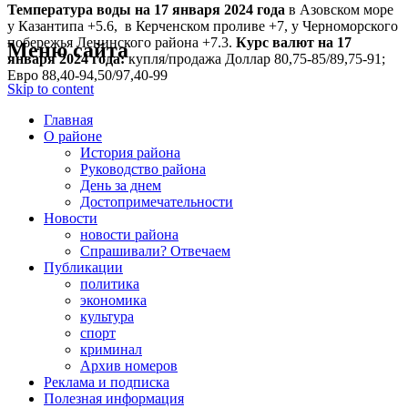
Температура воды на 17 января
2024 года
в Азовском море
у Казантипа +5.6, в Керченском проливе +7, у Черноморского
побережья Ленинского района +7.3.
Курс валют на 17
Меню сайта
января 2024 года:
купля/продажа Доллар 80,75-85/89,75-91;
Евро 88,40-94,50/97,40-99
Skip to content
Главная
О районе
История района
Руководство района
День за днем
Достопримечательности
Новости
новости района
Спрашивали? Отвечаем
Публикации
политика
экономика
культура
спорт
криминал
Архив номеров
Реклама и подписка
Полезная информация