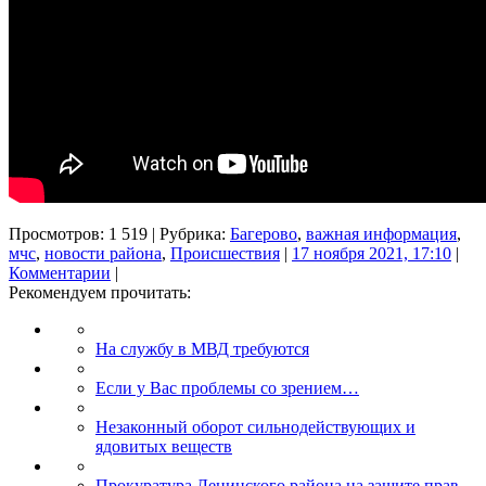
Просмотров: 1 519 | Рубрика:
Багерово
,
важная информация
,
мчс
,
новости района
,
Происшествия
|
17 ноября 2021, 17:10
|
Комментарии
|
Рекомендуем прочитать:
На службу в МВД требуются
Если у Вас проблемы со зрением…
Незаконный оборот сильнодействующих и
ядовитых веществ
Прокуратура Ленинского района на защите прав