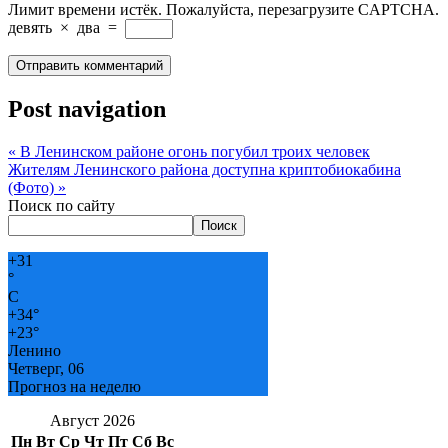
Лимит времени истёк. Пожалуйста, перезагрузите CAPTCHA.
девять
×
два
=
Post navigation
«
В Ленинском районе огонь погубил троих человек
Жителям Ленинского района доступна криптобиокабина
(Фото)
»
Поиск по сайту
Поиск
+
31
°
C
+
34°
+
23°
Ленино
Четверг, 06
Прогноз на неделю
Август 2026
Пн
Вт
Ср
Чт
Пт
Сб
Вс