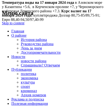
Температура воды на 17 января
2024 года
в Азовском море
у Казантипа +5.6, в Керченском проливе +7, у Черноморского
побережья Ленинского района +7.3.
Курс валют на 17
Меню сайта
января 2024 года:
купля/продажа Доллар 80,75-85/89,75-91;
Евро 88,40-94,50/97,40-99
Skip to content
Главная
О районе
История района
Руководство района
День за днем
Достопримечательности
Новости
новости района
Спрашивали? Отвечаем
Публикации
политика
экономика
культура
спорт
криминал
Архив номеров
Реклама и подписка
Полезная информация