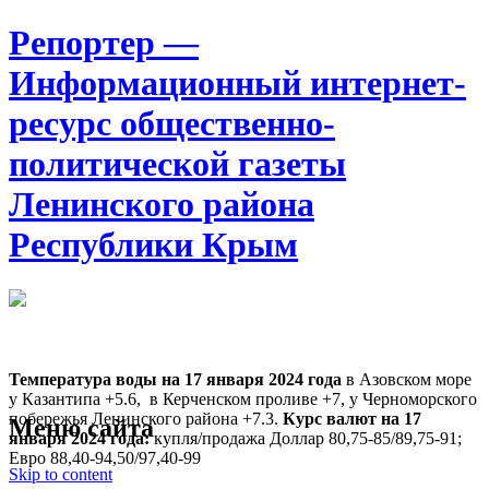
Репортер —
Информационный интернет-
ресурс общественно-
политической газеты
Ленинского района
Республики Крым
Москва
8:46
Понедельник
Август 10, 2026
Температура воды на 17 января
2024 года
в Азовском море
у Казантипа +5.6, в Керченском проливе +7, у Черноморского
побережья Ленинского района +7.3.
Курс валют на 17
Меню сайта
января 2024 года:
купля/продажа Доллар 80,75-85/89,75-91;
Евро 88,40-94,50/97,40-99
Skip to content