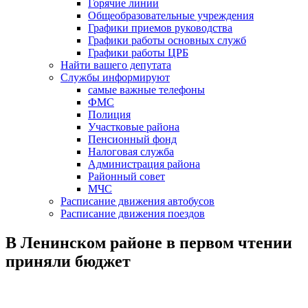
Горячие линии
Общеобразовательные учреждения
Графики приемов руководства
Графики работы основных служб
Графики работы ЦРБ
Найти вашего депутата
Службы информируют
самые важные телефоны
ФМС
Полиция
Участковые района
Пенсионный фонд
Налоговая служба
Администрация района
Районный совет
МЧС
Расписание движения автобусов
Расписание движения поездов
В Ленинском районе в первом чтении
приняли бюджет