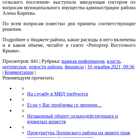
сельского поселения» выступила заведующая сектором по
вопросам муниципального имущества администрации района
Алена Киреева.
По всем вопросам повестки дня приняты соответствующие
решения.
Подробнее о бюджете района, какие расходы в него включены
и в каком объеме, читайте в газете «Репортер Восточного
Крыма».
Просмотров: 841 | Рубрика:
важная информация
,
власть
,
интересное
,
новости района
,
финансы
|
10 декабря 2021, 09:36
|
Комментарии
|
Рекомендуем прочитать:
На службу в МВД требуются
Если у Вас проблемы со зрением…
Незаконный оборот сильнодействующих и
ядовитых веществ
Прокуратура Ленинского района на защите прав