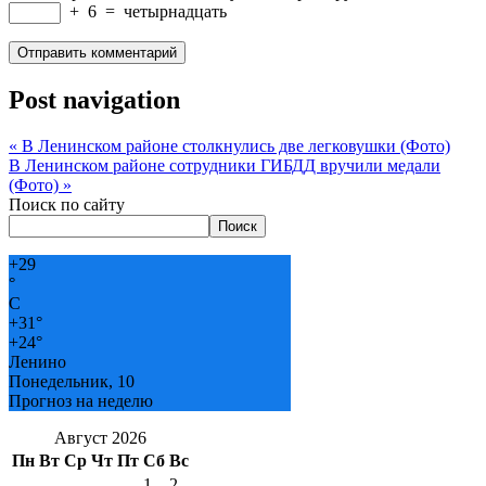
+
6
=
четырнадцать
Post navigation
«
В Ленинском районе столкнулись две легковушки (Фото)
В Ленинском районе сотрудники ГИБДД вручили медали
(Фото)
»
Поиск по сайту
Поиск
+
29
°
C
+
31°
+
24°
Ленино
Понедельник, 10
Прогноз на неделю
Август 2026
Пн
Вт
Ср
Чт
Пт
Сб
Вс
1
2