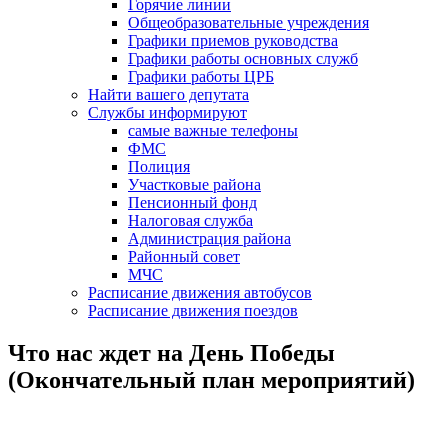
Горячие линии
Общеобразовательные учреждения
Графики приемов руководства
Графики работы основных служб
Графики работы ЦРБ
Найти вашего депутата
Службы информируют
самые важные телефоны
ФМС
Полиция
Участковые района
Пенсионный фонд
Налоговая служба
Администрация района
Районный совет
МЧС
Расписание движения автобусов
Расписание движения поездов
Что нас ждет на День Победы
(Окончательный план мероприятий)