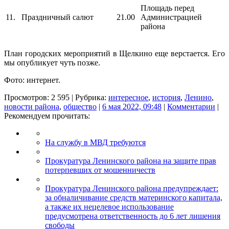
Площадь перед
11.
Праздничный салют
21.00
Администрацией
района
План городских мероприятий в Щелкино еще верстается. Его
мы опубликует чуть позже.
Фото: интернет.
Просмотров: 2 595 | Рубрика:
интересное
,
история
,
Ленино
,
новости района
,
общество
|
6 мая 2022, 09:48
|
Комментарии
|
Рекомендуем прочитать:
На службу в МВД требуются
Прокуратура Ленинского района на защите прав
потерпевших от мошенничеств
Прокуратура Ленинского района предупреждает:
за обналичивание средств материнского капитала,
а также их нецелевое использование
предусмотрена ответственность до 6 лет лишения
свободы