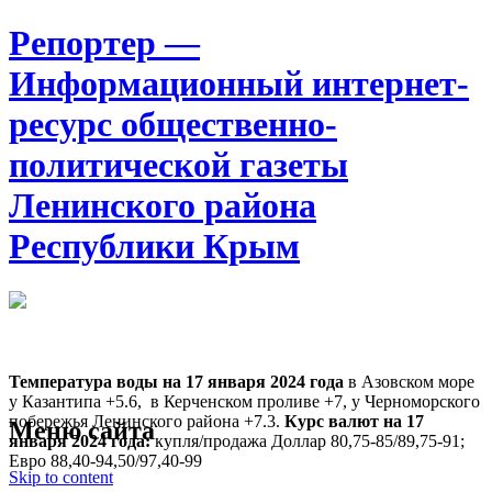
Репортер —
Информационный интернет-
ресурс общественно-
политической газеты
Ленинского района
Республики Крым
Москва
16:38
Пятница
Август 07, 2026
Температура воды на 17 января
2024 года
в Азовском море
у Казантипа +5.6, в Керченском проливе +7, у Черноморского
побережья Ленинского района +7.3.
Курс валют на 17
Меню сайта
января 2024 года:
купля/продажа Доллар 80,75-85/89,75-91;
Евро 88,40-94,50/97,40-99
Skip to content