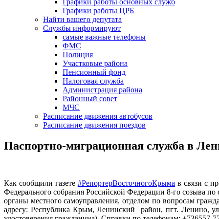
Графики работы основных служб
Графики работы ЦРБ
Найти вашего депутата
Службы информируют
самые важные телефоны
ФМС
Полиция
Участковые района
Пенсионный фонд
Налоговая служба
Администрация района
Районный совет
МЧС
Расписание движения автобусов
Расписание движения поездов
Паспортно-миграционная служба в Лени
Как сообщили газете
#РепортерВосточногоКрыма
в связи с п
Федерального собрания Российской Федерации 8-го созыва по
органы местного самоуправления, отделом по вопросам граж
адресу: Республика Крым, Ленинский район, пгт. Ленино, у
удостоверения гражданина). Справки по телефонам: +736557-77