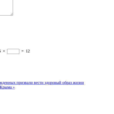
6
×
=
12
жденных призвали вести здоровый образ жизни
а Крыма
»