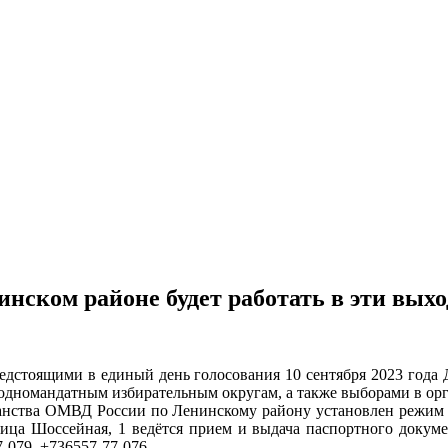
нском районе будет работать в эти вых
редстоящими в единый день голосования 10 сентября 2023 год
 одномандатным избирательным округам, а также выборами в орг
данства ОМВД России по Ленинскому району установлен режим
лица Шоссейная, 1 ведётся прием и выдача паспортного докуме
-079, +736557-77-076.