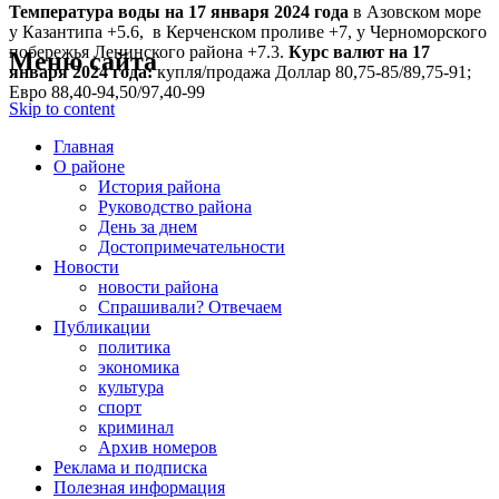
Температура воды на 17 января
2024 года
в Азовском море
у Казантипа +5.6, в Керченском проливе +7, у Черноморского
побережья Ленинского района +7.3.
Курс валют на 17
Меню сайта
января 2024 года:
купля/продажа Доллар 80,75-85/89,75-91;
Евро 88,40-94,50/97,40-99
Skip to content
Главная
О районе
История района
Руководство района
День за днем
Достопримечательности
Новости
новости района
Спрашивали? Отвечаем
Публикации
политика
экономика
культура
спорт
криминал
Архив номеров
Реклама и подписка
Полезная информация