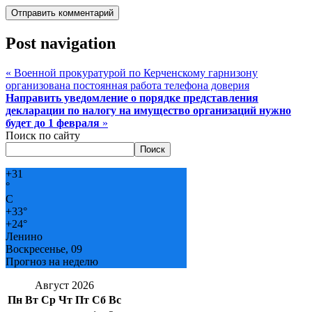
Post navigation
«
Военной прокуратурой по Керченскому гарнизону
организована постоянная работа телефона доверия
Направить уведомление о порядке представления
декларации по налогу на имущество организаций нужно
будет до 1 февраля
»
Поиск по сайту
Поиск
+
31
°
C
+
33°
+
24°
Ленино
Воскресенье, 09
Прогноз на неделю
Август 2026
Пн
Вт
Ср
Чт
Пт
Сб
Вс