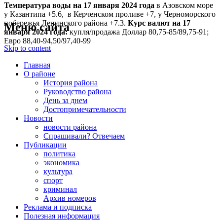
Температура воды на 17 января
2024 года
в Азовском море
у Казантипа +5.6, в Керченском проливе +7, у Черноморского
побережья Ленинского района +7.3.
Курс валют на 17
Меню сайта
января 2024 года:
купля/продажа Доллар 80,75-85/89,75-91;
Евро 88,40-94,50/97,40-99
Skip to content
Главная
О районе
История района
Руководство района
День за днем
Достопримечательности
Новости
новости района
Спрашивали? Отвечаем
Публикации
политика
экономика
культура
спорт
криминал
Архив номеров
Реклама и подписка
Полезная информация