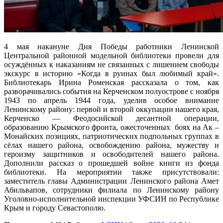
4 мая накануне Дня Победы работники Ленинской
Центральной районной модельной библиотеки провели для
осуждённых к наказаниям не связанных с лишением свободы
экскурс в историю «Когда в руинах был любимый край».
Библиотекарь Ирина Роменская рассказала о том, как
разворачивались события на Керченском полуострове с ноября
1943 по апрель 1944 года, уделив особое внимание
Ленинскому району: первой и второй оккупации нашего края,
Керченско — Феодосийской десантной операции,
образованию Крымского фронта, ожесточенных боях на Ак –
Монайских позициях, патриотических подпольных группах в
сёлах нашего района, освобождению района, мужеству и
героизму защитников и освободителей нашего района.
Дополнили рассказ о прошедшей войне книги из фонда
библиотеки. На мероприятии также присутствовали:
заместитель главы Администрации Ленинского района Амет
Абильвапов, сотрудники филиала по Ленинскому району
Уголовно-исполнительной инспекции УФСИН по Республике
Крым и городу Севастополю.