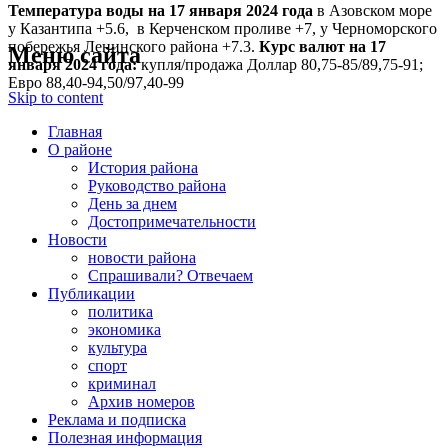
Температура воды на 17 января
2024 года
в Азовском море
у Казантипа +5.6, в Керченском проливе +7, у Черноморского
побережья Ленинского района +7.3.
Курс валют на 17
Меню сайта
января 2024 года:
купля/продажа Доллар 80,75-85/89,75-91;
Евро 88,40-94,50/97,40-99
Skip to content
Главная
О районе
История района
Руководство района
День за днем
Достопримечательности
Новости
новости района
Спрашивали? Отвечаем
Публикации
политика
экономика
культура
спорт
криминал
Архив номеров
Реклама и подписка
Полезная информация