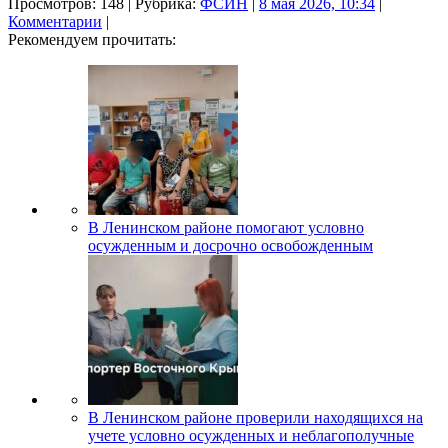
Просмотров: 148 | Рубрика:
ФСИН
|
8 мая 2026, 10:34
|
Комментарии
|
Рекомендуем прочитать:
В Ленинском районе помогают условно
осужденным и досрочно освобожденным
В Ленинском районе проверили находящихся на
учете условно осужденных и неблагополучные