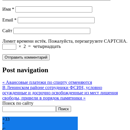
Имя
*
Email
*
Сайт
Лимит времени истёк. Пожалуйста, перезагрузите CAPTCHA.
×
2
=
четырнадцать
Post navigation
«
Авансовые платежи по спирту отменяются
В Ленинском районе сотрудники ФСИН, условно
осужденные и досрочно освобожденные из мест лишения
свободы, привели в порядок памятники
»
Поиск по сайту
Поиск
+
33
°
C