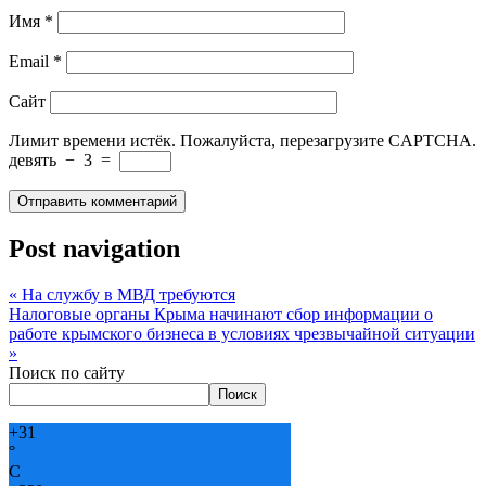
Имя
*
Email
*
Сайт
Лимит времени истёк. Пожалуйста, перезагрузите CAPTCHA.
девять
−
3
=
Post navigation
«
На службу в МВД требуются
Налоговые органы Крыма начинают сбор информации о
работе крымского бизнеса в условиях чрезвычайной ситуации
»
Поиск по сайту
Поиск
+
31
°
C