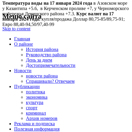
Температура воды на 17 января
2024 года
в Азовском море
у Казантипа +5.6, в Керченском проливе +7, у Черноморского
побережья Ленинского района +7.3.
Курс валют на 17
Меню сайта
января 2024 года:
купля/продажа Доллар 80,75-85/89,75-91;
Евро 88,40-94,50/97,40-99
Skip to content
Главная
О районе
История района
Руководство района
День за днем
Достопримечательности
Новости
новости района
Спрашивали? Отвечаем
Публикации
политика
экономика
культура
спорт
криминал
Архив номеров
Реклама и подписка
Полезная информация