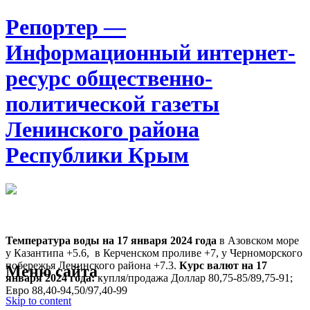
Репортер —
Информационный интернет-
ресурс общественно-
политической газеты
Ленинского района
Республики Крым
Москва
15:50
Суббота
Август 08, 2026
Температура воды на 17 января
2024 года
в Азовском море
у Казантипа +5.6, в Керченском проливе +7, у Черноморского
побережья Ленинского района +7.3.
Курс валют на 17
Меню сайта
января 2024 года:
купля/продажа Доллар 80,75-85/89,75-91;
Евро 88,40-94,50/97,40-99
Skip to content