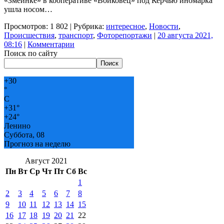
«Змеинке» в кооперативе «Войковец» под Керчью иномарка
ушла носом…
Просмотров: 1 802 | Рубрика:
интересное
,
Новости
,
Происшествия
,
транспорт
,
Фоторепортажи
|
20 августа 2021,
08:16
|
Комментарии
Поиск по сайту
Поиск
+
30
°
C
+
31°
+
24°
Ленино
Суббота, 08
Прогноз на неделю
Август 2021
Пн
Вт
Ср
Чт
Пт
Сб
Вс
1
2
3
4
5
6
7
8
9
10
11
12
13
14
15
16
17
18
19
20
21
22