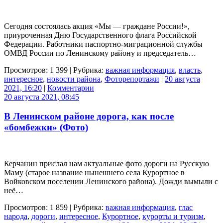
Сегодня состоялась акция «Мы — граждане России!»,
приуроченная Дню Государственного флага Российской
Федерации. Работники паспортно-миграционной службы
ОМВД России по Ленинскому району и председатель…
Просмотров: 1 399 | Рубрика:
важная информация
,
власть
,
интересное
,
новости района
,
Фоторепортажи
|
20 августа
2021, 16:20
|
Комментарии
20 августа 2021, 08:45
В Ленинском районе дорога, как после
«бомбежки» (Фото)
Керчанин прислал нам актуальные фото дороги на Русскую
Маму (старое название нынешнего села Курортное в
Войковском поселении Ленинского района). Дожди вымыли с
неё…
Просмотров: 1 859 | Рубрика:
важная информация
,
глас
народа
,
дороги
,
интересное
,
Курортное
,
курорты и туризм
,