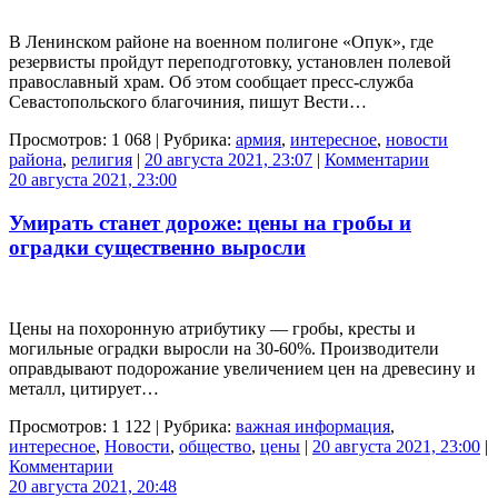
В Ленинском районе на военном полигоне «Опук», где
резервисты пройдут переподготовку, установлен полевой
православный храм. Об этом сообщает пресс-служба
Севастопольского благочиния, пишут Вести…
Просмотров: 1 068 | Рубрика:
армия
,
интересное
,
новости
района
,
религия
|
20 августа 2021, 23:07
|
Комментарии
20 августа 2021, 23:00
Умирать станет дороже: цены на гробы и
оградки существенно выросли
Цены на похоронную атрибутику — гробы, кресты и
могильные оградки выросли на 30-60%. Производители
оправдывают подорожание увеличением цен на древесину и
металл, цитирует…
Просмотров: 1 122 | Рубрика:
важная информация
,
интересное
,
Новости
,
общество
,
цены
|
20 августа 2021, 23:00
|
Комментарии
20 августа 2021, 20:48