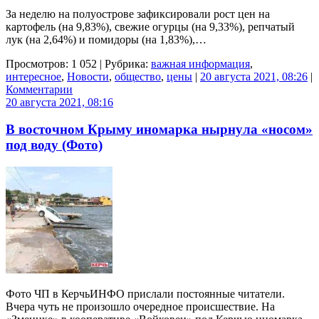
За неделю на полуострове зафиксировали рост цен на
картофель (на 9,83%), свежие огурцы (на 9,33%), репчатый
лук (на 2,64%) и помидоры (на 1,83%),…
Просмотров: 1 052 | Рубрика:
важная информация
,
интересное
,
Новости
,
общество
,
цены
|
20 августа 2021, 08:26
|
Комментарии
20 августа 2021, 08:16
В восточном Крыму иномарка нырнула «носом»
под воду (Фото)
Фото ЧП в КерчьИНФО прислали постоянные читатели.
Вчера чуть не произошло очередное происшествие. На