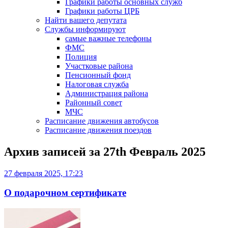
Графики работы основных служб
Графики работы ЦРБ
Найти вашего депутата
Службы информируют
самые важные телефоны
ФМС
Полиция
Участковые района
Пенсионный фонд
Налоговая служба
Администрация района
Районный совет
МЧС
Расписание движения автобусов
Расписание движения поездов
Архив записей за
27th Февраль 2025
27 февраля 2025, 17:23
О подарочном сертификате