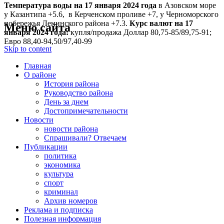
Температура воды на 17 января
2024 года
в Азовском море
у Казантипа +5.6, в Керченском проливе +7, у Черноморского
побережья Ленинского района +7.3.
Курс валют на 17
Меню сайта
января 2024 года:
купля/продажа Доллар 80,75-85/89,75-91;
Евро 88,40-94,50/97,40-99
Skip to content
Главная
О районе
История района
Руководство района
День за днем
Достопримечательности
Новости
новости района
Спрашивали? Отвечаем
Публикации
политика
экономика
культура
спорт
криминал
Архив номеров
Реклама и подписка
Полезная информация