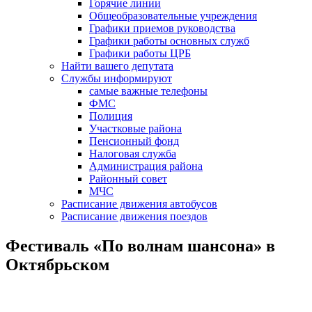
Горячие линии
Общеобразовательные учреждения
Графики приемов руководства
Графики работы основных служб
Графики работы ЦРБ
Найти вашего депутата
Службы информируют
самые важные телефоны
ФМС
Полиция
Участковые района
Пенсионный фонд
Налоговая служба
Администрация района
Районный совет
МЧС
Расписание движения автобусов
Расписание движения поездов
Фестиваль «По волнам шансона» в
Октябрьском