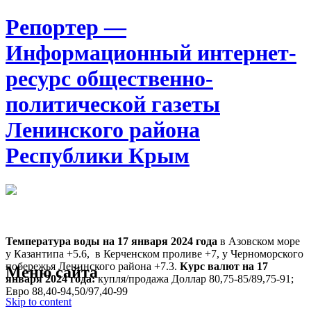
Репортер —
Информационный интернет-
ресурс общественно-
политической газеты
Ленинского района
Республики Крым
Москва
6:00
Воскресенье
Август 09, 2026
Температура воды на 17 января
2024 года
в Азовском море
у Казантипа +5.6, в Керченском проливе +7, у Черноморского
побережья Ленинского района +7.3.
Курс валют на 17
Меню сайта
января 2024 года:
купля/продажа Доллар 80,75-85/89,75-91;
Евро 88,40-94,50/97,40-99
Skip to content