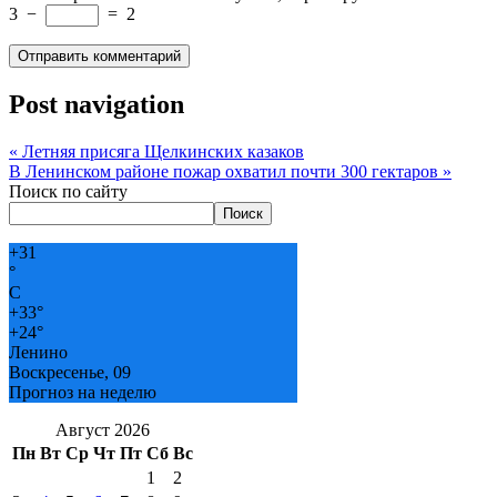
3
−
=
2
Post navigation
«
Летняя присяга Щелкинских казаков
В Ленинском районе пожар охватил почти 300 гектаров
»
Поиск по сайту
Поиск
+
31
°
C
+
33°
+
24°
Ленино
Воскресенье, 09
Прогноз на неделю
Август 2026
Пн
Вт
Ср
Чт
Пт
Сб
Вс
1
2