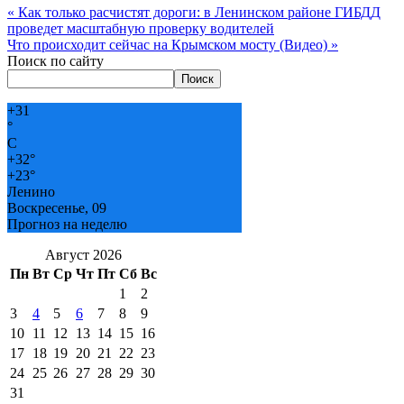
«
Как только расчистят дороги: в Ленинском районе ГИБДД
проведет масштабную проверку водителей
Что происходит сейчас на Крымском мосту (Видео)
»
Поиск по сайту
Поиск
+
31
°
C
+
32°
+
23°
Ленино
Воскресенье, 09
Прогноз на неделю
Август 2026
Пн
Вт
Ср
Чт
Пт
Сб
Вс
1
2
3
4
5
6
7
8
9
10
11
12
13
14
15
16
17
18
19
20
21
22
23
24
25
26
27
28
29
30
31