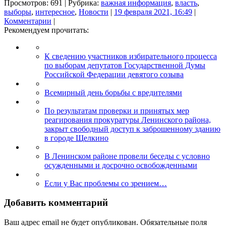
Просмотров: 691 | Рубрика:
важная информация
,
власть
,
выборы
,
интересное
,
Новости
|
19 февраля 2021, 16:49
|
Комментарии
|
Рекомендуем прочитать:
К сведению участников избирательного процесса
по выборам депутатов Государственной Думы
Российской Федерации девятого созыва
Всемирный день борьбы с вредителями
По результатам проверки и принятых мер
реагирования прокуратуры Ленинского района,
закрыт свободный доступ к заброшенному зданию
в городе Щелкино
В Ленинском районе провели беседы с условно
осужденными и досрочно освобожденными
Если у Вас проблемы со зрением…
Добавить комментарий
Ваш адрес email не будет опубликован.
Обязательные поля