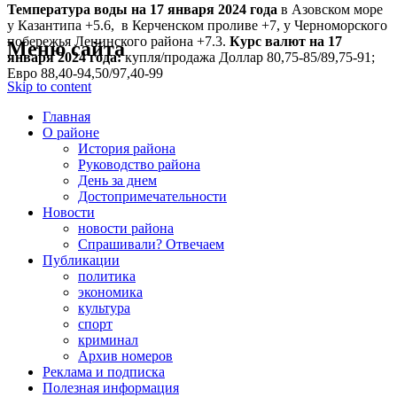
Температура воды на 17 января
2024 года
в Азовском море
у Казантипа +5.6, в Керченском проливе +7, у Черноморского
побережья Ленинского района +7.3.
Курс валют на 17
Меню сайта
января 2024 года:
купля/продажа Доллар 80,75-85/89,75-91;
Евро 88,40-94,50/97,40-99
Skip to content
Главная
О районе
История района
Руководство района
День за днем
Достопримечательности
Новости
новости района
Спрашивали? Отвечаем
Публикации
политика
экономика
культура
спорт
криминал
Архив номеров
Реклама и подписка
Полезная информация