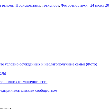
и района
,
Происшествия
,
транспорт
,
Фоторепортажи
|
24 июня 20
ете условно осужденных и неблагополучные семьи (Фото)
еды
отерпевших от мошенничеств
предпринимательским сообществом