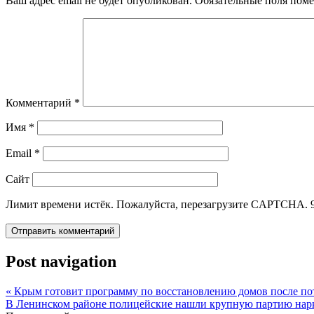
Ваш адрес email не будет опубликован.
Обязательные поля пом
Комментарий
*
Имя
*
Email
*
Сайт
Лимит времени истёк. Пожалуйста, перезагрузите CAPTCHA.
Post navigation
«
Крым готовит программу по восстановлению домов после пот
В Ленинском районе полицейские нашли крупную партию нар