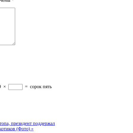
ечены
*
9
×
=
сорок пять
опа, президент поддержал
котиков (Фото)
»