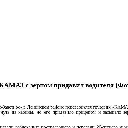
КАМАЗ с зерном придавил водителя (Фо
во-Заветное» в Ленинском районе перевернулся грузовик «КАМАЗ
гнуть из кабины, но его придавило прицепом и засыпало з
звели деблокацию пострадавшего и передали 26-летнего муж