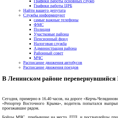
Графики работы основных служб
Графики работы ЦРБ
Найти вашего депутата
Службы информируют
самые важные телефоны
ФМС
Полиция
Участковые района
Пенсионный фонд
Налоговая служба
Администрация района
Районный совет
МЧС
Расписание движения автобусов
Расписание движения поездов
В Ленинском районе перевернувшийся 
Сегодня, примерно в 16.40 часов, на дороге «Керчь-Челядино
«Репортер Восточного Крыма», водитель попытался выпры
проезжавшие рядом.
Бойцы МЧС, прибывшие на место ДТП, и росгвардейцы прои