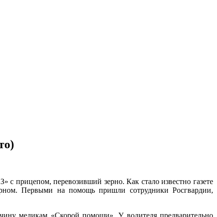
то)
» с прицепом, перевозивший зерно. Как стало известно газете
ерном. Первыми на помощь пришли сотрудники Росгвардии,
чину медикам «Скорой помощи». У водителя предварительно