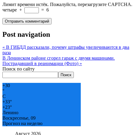
Лимит времени истёк. Пожалуйста, перезагрузите CAPTCHA.
четыре
+
=
6
Post navigation
«
В ГИБДД рассказали, почему штрафы увеличиваются в два
раза
В Ленинском районе сгорел гараж с двумя машинами.
Пострадавший в реанимации (Фото)
»
Поиск по сайту
Поиск
+
30
°
C
+
33°
+
23°
Ленино
Воскресенье, 09
Прогноз на неделю
Август 2026