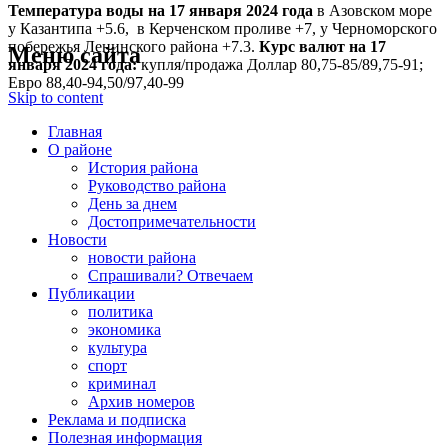
Температура воды на 17 января
2024 года
в Азовском море
у Казантипа +5.6, в Керченском проливе +7, у Черноморского
побережья Ленинского района +7.3.
Курс валют на 17
Меню сайта
января 2024 года:
купля/продажа Доллар 80,75-85/89,75-91;
Евро 88,40-94,50/97,40-99
Skip to content
Главная
О районе
История района
Руководство района
День за днем
Достопримечательности
Новости
новости района
Спрашивали? Отвечаем
Публикации
политика
экономика
культура
спорт
криминал
Архив номеров
Реклама и подписка
Полезная информация