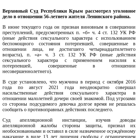
Верховный Суд Республики Крым рассмотрел уголовное
дело в отношении 56-летнего жителя Ленинского района.
В июне текущего года он признан виновным в совершении
преступлений, предусмотренных п. «б» ч. 4 ст. 132 УК РФ
(иные действия сексуального характера с использованием
беспомощного состояния потерпевшей, совершенные в
отношении лица, не достигшего четырнадцатилетнего
возраста), п. «а» ч. 3 ст. 132 УК РФ (иные действия
сексуального характера с применением насилия к
потерпевшей, совершенные в отношении
несовершеннолетнего).
В суде установлено, что мужчина в период с октября 2016
года по август 2021 года неоднократно совершал
насильственные действия сексуального характера в
отношении малолетней дочери своей знакомой. Под угрозами
со стороны подсудимого девочка долгое время не решалась
сообщить о противоправных действиях последнего.
Суд апелляционной инстанции, изучив доводы
апелляционной жалобы стороны защиты, признал их
необоснованными и оставил в силе назначенное осуждённому
наказание в виде 13 лет лишения свободы с ограничением