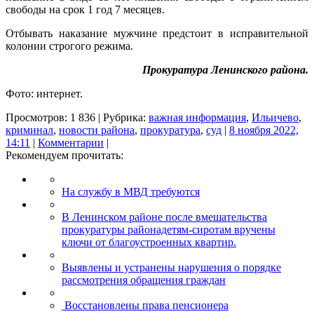
свободы на срок 1 год 7 месяцев.
Отбывать наказание мужчине предстоит в исправительной
колонии строгого режима.
Прокуратура Ленинского района.
Фото: интернет.
Просмотров: 1 836 | Рубрика:
важная информация
,
Ильичево
,
криминал
,
новости района
,
прокуратура
,
суд
|
8 ноября 2022,
14:11
|
Комментарии
|
Рекомендуем прочитать:
На службу в МВД требуются
В Ленинском районе после вмешательства
прокуратуры районадетям-сиротам вручены
ключи от благоустроенных квартир.
Выявлены и устранены нарушения о порядке
рассмотрения обращения граждан
Восстановлены права пенсионера