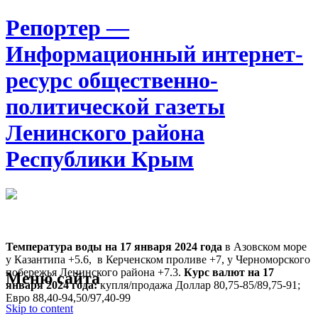
Репортер —
Информационный интернет-
ресурс общественно-
политической газеты
Ленинского района
Республики Крым
Москва
12:40
Воскресенье
Август 09, 2026
Температура воды на 17 января
2024 года
в Азовском море
у Казантипа +5.6, в Керченском проливе +7, у Черноморского
побережья Ленинского района +7.3.
Курс валют на 17
Меню сайта
января 2024 года:
купля/продажа Доллар 80,75-85/89,75-91;
Евро 88,40-94,50/97,40-99
Skip to content