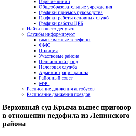
Горячие линии
Общеобразовательные учреждения
Графики приемов руководства
Графики работы основных служб
Графики работы ЦРБ
Найти вашего депутата
Службы информируют
самые важные телефоны
ФМС
Полиция
Участковые района
Пенсионный фонд
Налоговая служба
Администрация района
Районный совет
МЧС
Расписание движения автобусов
Расписание движения поездов
Верховный суд Крыма вынес приговор
в отношении педофила из Ленинского
района