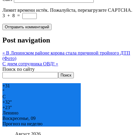
Лимит времени истёк. Пожалуйста, перезагрузите CAPTCHA.
3
+
8
=
Post navigation
«
В Ленинском районе корова стала причиной тройного ДТП
(Фото)
С днем сотрудника ОВД!
»
Поиск по сайту
Поиск
+
31
°
C
+
32°
+
23°
Ленино
Воскресенье, 09
Прогноз на неделю
Август 2026