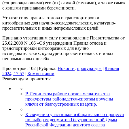
(сопровождающими) его (их) самкой (самками), а также самок
с явными признаками беременности.
Утратят силу правила отлова и транспортировки
китообразных для научно-исследовательских, культурно-
просветительных и иных непромысловых целей.
Признано утратившим силу постановление Правительства от
25.02.2000 N 166 «Об утверждении Правил отлова и
транспортировки китообразных для научно-
исследовательских, культурно-просветительных и иных
непромысловых целей».
Просмотров: 102 | Рубрика:
Новости
,
прокуратура
|
8 июня
2024, 17:57
|
Комментарии
|
Рекомендуем прочитать:
В Ленинском районе после вмешательства
прокуратуры районадетям-сиротам вручены
ключи от благоустроенных квартир.
К сведению участников избирательного процесса
по выборам депутатов Государственной Думы
Российской Федерации девятого созыва