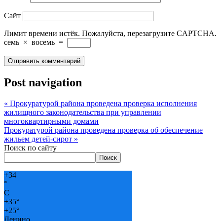
Сайт
Лимит времени истёк. Пожалуйста, перезагрузите CAPTCHA.
семь
×
восемь
=
Post navigation
«
Прокуратурой района проведена проверка исполнения
жилищного законодательства при управлении
многоквартирными домами
Прокуратурой района проведена проверка об обеспечение
жильем детей-сирот
»
Поиск по сайту
Поиск
+
34
°
C
+
35°
+
25°
Ленино