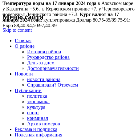
Температура воды на 17 января
2024 года
в Азовском море
у Казантипа +5.6, в Керченском проливе +7, у Черноморского
побережья Ленинского района +7.3.
Курс валют на 17
Меню сайта
января 2024 года:
купля/продажа Доллар 80,75-85/89,75-91;
Евро 88,40-94,50/97,40-99
Skip to content
Главная
О районе
История района
Руководство района
День за днем
Достопримечательности
Новости
новости района
Спрашивали? Отвечаем
Публикации
политика
экономика
культура
спорт
криминал
Архив номеров
Реклама и подписка
Полезная информация