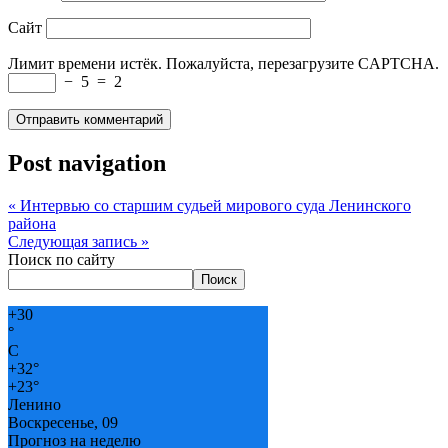
Сайт
Лимит времени истёк. Пожалуйста, перезагрузите CAPTCHA.
−
5
=
2
Post navigation
«
Интервью со старшим судьей мирового суда Ленинского
района
Следующая запись
»
Поиск по сайту
Поиск
+
30
°
C
+
32°
+
23°
Ленино
Воскресенье, 09
Прогноз на неделю