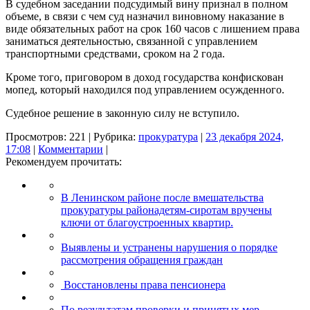
В судебном заседании подсудимый вину признал в полном
объеме, в связи с чем суд назначил виновному наказание в
виде обязательных работ на срок 160 часов с лишением права
заниматься деятельностью, связанной с управлением
транспортными средствами, сроком на 2 года.
Кроме того, приговором в доход государства конфискован
мопед, который находился под управлением осужденного.
Судебное решение в законную силу не вступило.
Просмотров: 221 | Рубрика:
прокуратура
|
23 декабря 2024,
17:08
|
Комментарии
|
Рекомендуем прочитать:
В Ленинском районе после вмешательства
прокуратуры районадетям-сиротам вручены
ключи от благоустроенных квартир.
Выявлены и устранены нарушения о порядке
рассмотрения обращения граждан
Восстановлены права пенсионера
По результатам проверки и принятых мер