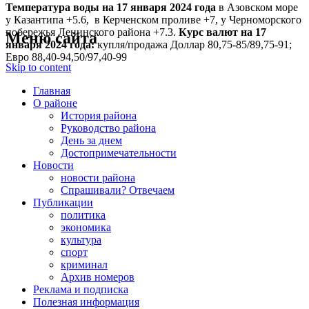
Температура воды на 17 января
2024 года
в Азовском море
у Казантипа +5.6, в Керченском проливе +7, у Черноморского
побережья Ленинского района +7.3.
Курс валют на 17
Меню сайта
января 2024 года:
купля/продажа Доллар 80,75-85/89,75-91;
Евро 88,40-94,50/97,40-99
Skip to content
Главная
О районе
История района
Руководство района
День за днем
Достопримечательности
Новости
новости района
Спрашивали? Отвечаем
Публикации
политика
экономика
культура
спорт
криминал
Архив номеров
Реклама и подписка
Полезная информация