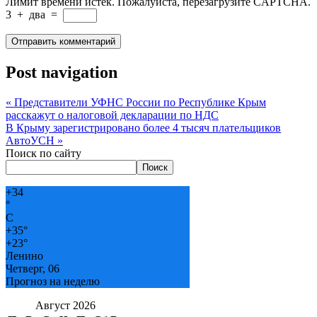
Лимит времени истёк. Пожалуйста, перезагрузите CAPTCHA.
3
+
два
=
Post navigation
«
Представители УФНС России по Республике Крым
расскажут о налоговой декларации по НДС
В Крыму зарегистрировано более 4 тысяч плательщиков
АвтоУСН
»
Поиск по сайту
Поиск
+
34
°
C
+
35°
+
23°
Ленино
Четверг, 06
Прогноз на неделю
Август 2026