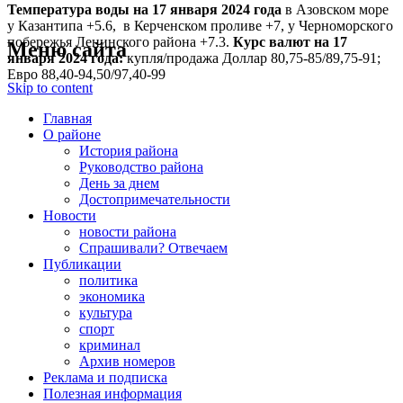
Температура воды на 17 января
2024 года
в Азовском море
у Казантипа +5.6, в Керченском проливе +7, у Черноморского
побережья Ленинского района +7.3.
Курс валют на 17
Меню сайта
января 2024 года:
купля/продажа Доллар 80,75-85/89,75-91;
Евро 88,40-94,50/97,40-99
Skip to content
Главная
О районе
История района
Руководство района
День за днем
Достопримечательности
Новости
новости района
Спрашивали? Отвечаем
Публикации
политика
экономика
культура
спорт
криминал
Архив номеров
Реклама и подписка
Полезная информация