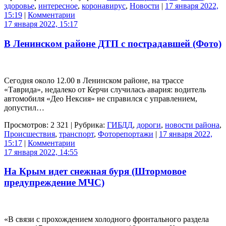
здоровье
,
интересное
,
коронавирус
,
Новости
|
17 января 2022,
15:19
|
Комментарии
17 января 2022, 15:17
В Ленинском районе ДТП с пострадавшей (Фото)
Сегодня около 12.00 в Ленинском районе, на трассе
«Таврида», недалеко от Керчи случилась авария: водитель
автомобиля «Део Нексия» не справился с управлением,
допустил…
Просмотров: 2 321 | Рубрика:
ГИБДД
,
дороги
,
новости района
,
Происшествия
,
транспорт
,
Фоторепортажи
|
17 января 2022,
15:17
|
Комментарии
17 января 2022, 14:55
На Крым идет снежная буря (Штормовое
предупреждение МЧС)
«В связи с прохождением холодного фронтального раздела