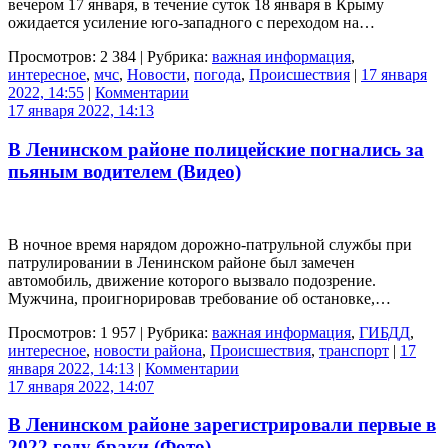
вечером 17 января, в течение суток 18 января в Крыму
ожидается усиление юго-западного с переходом на…
Просмотров: 2 384 | Рубрика:
важная информация
,
интересное
,
мчс
,
Новости
,
погода
,
Происшествия
|
17 января
2022, 14:55
|
Комментарии
17 января 2022, 14:13
В Ленинском районе полицейские погнались за
пьяным водителем (Видео)
В ночное время нарядом дорожно-патрульной службы при
патрулировании в Ленинском районе был замечен
автомобиль, движение которого вызвало подозрение.
Мужчина, проигнорировав требование об остановке,…
Просмотров: 1 957 | Рубрика:
важная информация
,
ГИБДД
,
интересное
,
новости района
,
Происшествия
,
транспорт
|
17
января 2022, 14:13
|
Комментарии
17 января 2022, 14:07
В Ленинском районе зарегистрировали первые в
2022 году браки (Фото)