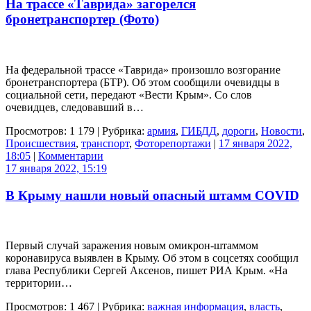
На трассе «Таврида» загорелся
бронетранспортер (Фото)
На федеральной трассе «Таврида» произошло возгорание
бронетранспортера (БТР). Об этом сообщили очевидцы в
социальной сети, передают «Вести Крым». Со слов
очевидцев, следовавший в…
Просмотров: 1 179 | Рубрика:
армия
,
ГИБДД
,
дороги
,
Новости
,
Происшествия
,
транспорт
,
Фоторепортажи
|
17 января 2022,
18:05
|
Комментарии
17 января 2022, 15:19
В Крыму нашли новый опасный штамм COVID
Первый случай заражения новым омикрон-штаммом
коронавируса выявлен в Крыму. Об этом в соцсетях сообщил
глава Республики Сергей Аксенов, пишет РИА Крым. «На
территории…
Просмотров: 1 467 | Рубрика:
важная информация
,
власть
,