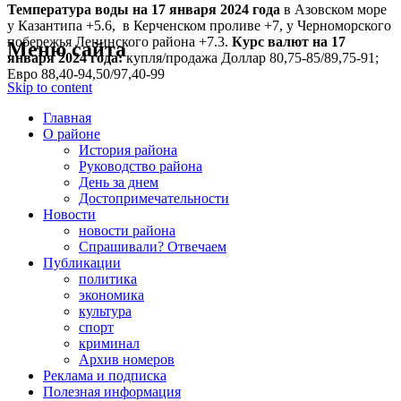
Температура воды на 17 января
2024 года
в Азовском море
у Казантипа +5.6, в Керченском проливе +7, у Черноморского
побережья Ленинского района +7.3.
Курс валют на 17
Меню сайта
января 2024 года:
купля/продажа Доллар 80,75-85/89,75-91;
Евро 88,40-94,50/97,40-99
Skip to content
Главная
О районе
История района
Руководство района
День за днем
Достопримечательности
Новости
новости района
Спрашивали? Отвечаем
Публикации
политика
экономика
культура
спорт
криминал
Архив номеров
Реклама и подписка
Полезная информация