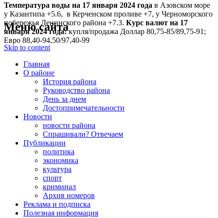
Температура воды на 17 января
2024 года
в Азовском море
у Казантипа +5.6, в Керченском проливе +7, у Черноморского
побережья Ленинского района +7.3.
Курс валют на 17
Меню сайта
января 2024 года:
купля/продажа Доллар 80,75-85/89,75-91;
Евро 88,40-94,50/97,40-99
Skip to content
Главная
О районе
История района
Руководство района
День за днем
Достопримечательности
Новости
новости района
Спрашивали? Отвечаем
Публикации
политика
экономика
культура
спорт
криминал
Архив номеров
Реклама и подписка
Полезная информация