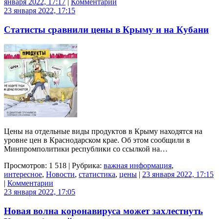
января 2022, 17:17
|
Комментарии
23 января 2022, 17:15
Статисты сравнили цены в Крыму и на Кубани
Цены на отдельные виды продуктов в Крыму находятся на
уровне цен в Краснодарском крае. Об этом сообщили в
Минпромполитики республики со ссылкой на…
Просмотров: 1 518 | Рубрика:
важная информация
,
интересное
,
Новости
,
статистика
,
цены
|
23 января 2022, 17:15
|
Комментарии
23 января 2022, 17:05
Новая волна коронавируса может захлестнуть