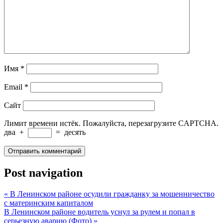
Имя
*
Email
*
Сайт
Лимит времени истёк. Пожалуйста, перезагрузите CAPTCHA.
два
+
=
десять
Post navigation
«
В Ленинском районе осудили гражданку за мошенничество
с материнским капиталом
В Ленинском районе водитель уснул за рулем и попал в
серьезную аварию (Фото)
»