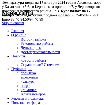
Температура воды на 17 января
2024 года
в Азовском море
у Казантипа +5.6, в Керченском проливе +7, у Черноморского
побережья Ленинского района +7.3.
Курс валют на 17
Меню сайта
января 2024 года:
купля/продажа Доллар 80,75-85/89,75-91;
Евро 88,40-94,50/97,40-99
Skip to content
Главная
О районе
История района
Руководство района
День за днем
Достопримечательности
Новости
новости района
Спрашивали? Отвечаем
Публикации
политика
экономика
культура
спорт
криминал
Архив номеров
Реклама и подписка
Полезная информация