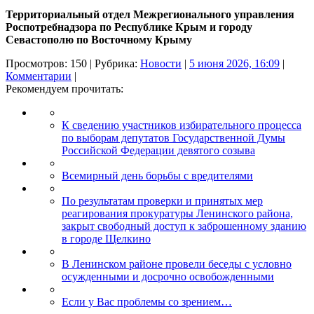
Территориальный отдел Межрегионального управления
Роспотребнадзора по Республике Крым и городу
Севастополю по Восточному Крыму
Просмотров: 150 | Рубрика:
Новости
|
5 июня 2026, 16:09
|
Комментарии
|
Рекомендуем прочитать:
К сведению участников избирательного процесса
по выборам депутатов Государственной Думы
Российской Федерации девятого созыва
Всемирный день борьбы с вредителями
По результатам проверки и принятых мер
реагирования прокуратуры Ленинского района,
закрыт свободный доступ к заброшенному зданию
в городе Щелкино
В Ленинском районе провели беседы с условно
осужденными и досрочно освобожденными
Если у Вас проблемы со зрением…