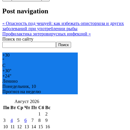
Post navigation
«
Опасность под чешуей: как избежать описторхоза и других
заболеваний при употреблении рыбы
Профилактика энтеровирусных инфекций
»
Поиск по сайту
Поиск
+
30
°
C
+
30°
+
24°
Ленино
Понедельник, 10
Прогноз на неделю
Август 2026
Пн
Вт
Ср
Чт
Пт
Сб
Вс
1
2
3
4
5
6
7
8
9
10
11
12
13
14
15
16