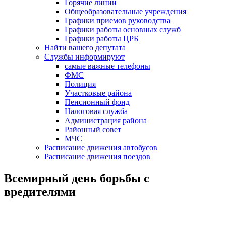
Горячие линии
Общеобразовательные учреждения
Графики приемов руководства
Графики работы основных служб
Графики работы ЦРБ
Найти вашего депутата
Службы информируют
самые важные телефоны
ФМС
Полиция
Участковые района
Пенсионный фонд
Налоговая служба
Администрация района
Районный совет
МЧС
Расписание движения автобусов
Расписание движения поездов
Всемирный день борьбы с
вредителями