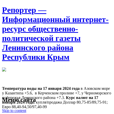
Репортер —
Информационный интернет-
ресурс общественно-
политической газеты
Ленинского района
Республики Крым
Москва
7:07
Понедельник
Август 10, 2026
Температура воды на 17 января
2024 года
в Азовском море
у Казантипа +5.6, в Керченском проливе +7, у Черноморского
побережья Ленинского района +7.3.
Курс валют на 17
Меню сайта
января 2024 года:
купля/продажа Доллар 80,75-85/89,75-91;
Евро 88,40-94,50/97,40-99
Skip to content