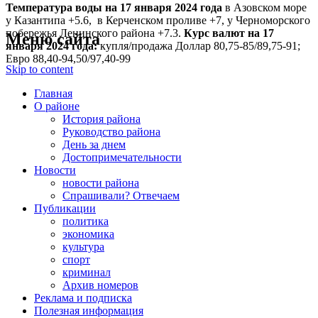
Температура воды на 17 января
2024 года
в Азовском море
у Казантипа +5.6, в Керченском проливе +7, у Черноморского
побережья Ленинского района +7.3.
Курс валют на 17
Меню сайта
января 2024 года:
купля/продажа Доллар 80,75-85/89,75-91;
Евро 88,40-94,50/97,40-99
Skip to content
Главная
О районе
История района
Руководство района
День за днем
Достопримечательности
Новости
новости района
Спрашивали? Отвечаем
Публикации
политика
экономика
культура
спорт
криминал
Архив номеров
Реклама и подписка
Полезная информация