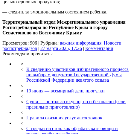
цельнозерновых продуктов;
— следить за эмоциональным состоянием ребенка.
Территориальный отдел Межрегионального управления
Роспотребнадзора по Республике Крым и городу
Севастополю по Восточному Крыму
Просмотров: 906 | Рубрика:
важная информация
,
Новости
,
роспотребнадзор
|
27 марта 2025, 17:26
|
Комментарии
|
Рекомендуем прочитать:
К сведению участников избирательного процесса
по выборам депутатов Государственной Думы
Российской Федерации девятого созыва
19 июня — всемирный день прогулки
Суши — не только вкусно, но и безопасно (если
правильно приготовлено)
Правила оказания услуг автостоянок
С грядки на стол: как обрабатывать овощи и
зелень, чтобы не заболеть