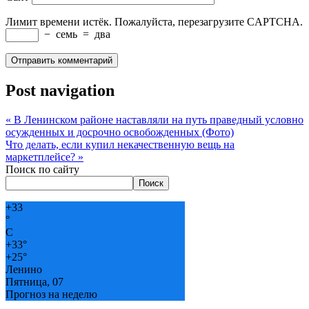
Лимит времени истёк. Пожалуйста, перезагрузите CAPTCHA.
−
семь
=
два
Post navigation
«
В Ленинском районе наставляли на путь праведный условно
осужденных и досрочно освобожденных (Фото)
Что делать, если купил некачественную вещь на
маркетплейсе?
»
Поиск по сайту
Поиск
+
33
°
C
+
33°
+
25°
Ленино
Пятница, 07
Прогноз на неделю