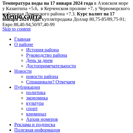
Температура воды на 17 января
2024 года
в Азовском море
у Казантипа +5.6, в Керченском проливе +7, у Черноморского
побережья Ленинского района +7.3.
Курс валют на 17
Меню сайта
января 2024 года:
купля/продажа Доллар 80,75-85/89,75-91;
Евро 88,40-94,50/97,40-99
Skip to content
Главная
О районе
История района
Руководство района
День за днем
Достопримечательности
Новости
новости района
Спрашивали? Отвечаем
Публикации
политика
экономика
культура
спорт
криминал
Архив номеров
Реклама и подписка
Полезная информация