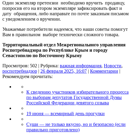
Один экземпляр претензии необходимо вручить продавцу,
попросив его на втором экземпляре зафиксировать факт и
дату обращения, либо направьте по почте заказным письмом
с уведомлением о вручении.
Уважаемые потребители надеемся, что наши советы помогут
Вам в правильном выборе технически сложного товара.
Территориальный отдел Межрегионального управления
Роспотребнадзора по Республике Крым и городу
Севастополю по Восточному Крыму
Просмотров: 502 | Рубрика:
важная информация
,
Новости
,
роспотребнадзор
|
26 февраля 2025, 16:07
|
Комментарии
|
Рекомендуем прочитать:
К сведению участников избирательного процесса
по выборам депутатов Государственной Думы
Российской Федерации девятого созыва
19 июня — всемирный день прогулки
Суши — не только вкусно, но и безопасно (если
правильно приготовлено)