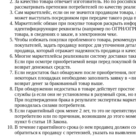
За качество товара отвечает изготовитель. Но по россий
рассматривать претензии потребителей по качеству реализ
Сам маркетплейс, если он не значится продавцом товара,
может выступать посредником при передаче такого рода пр
Маркетплейс обязан при покупке товаров раскрыть информ
идентифицирующие реквизиты (например по ОГРН/ОГР
товара, в сведениях о заказе, в электронном чеке.
Чтобы избежать покупки проблемного товара, рекомендуе
покупателей, задать продавцу вопрос для уточнения дета
продавца, который отражает надежность продавца и качес
Многие маркетплейсы реализовали систему доставки таким
Если при осмотре приобретаемой вещи перед покупкой был
возврат денежных средств.
Если недостаток был обнаружен после приобретения, пот
некоторых площадках необходимо заполнить заявку в «ли
возврат денег за бракованный товар выше.
При обнаружении недостатка в товаре действует простое 
службы (а если они не установлены в разумный срок, но в
При подтверждении брака в результате экспертизы марке
проводилась силами потребителя.
Если гарантийный срок менее 2 лет, то это не препятству
потребителю или по причинам, возникшим до этого момента
пункт 6 статьи 18 Закона.
В течение гарантийного срока (о нем продавец должен со
обратиться к продавцу с претензией, указать на выявленн