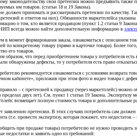
скому законодательству свои претензии можно предъявить также 
уемых им товаров. (статьи 18 и 19 Закона).
 не должен принимать и рассматривать претензии по качеству. 
етензий и ответов на них). Обязанности маркетплейса указаны в п
ацию о том, кто является продавцом (пункт 1.2 статьи 9 Закон
НИП всегда можно найти дополнительную информацию в
элект
м в момент формирования заказа, ознакомиться с описанием тов
лей по конкретному товару (прямо в карточке товара). Более то
тво его товаров.
 образом, что перед приобретением товара у потребителя есть 
и обнаружены дефекты, то у потребителя есть право отказаться
ребителю рекомендуется ознакомиться с условиями возврата тов
чном кабинете», приложив при этом фото и видео товара с дефек
правило – с претензией к продавцу (через маркетплейс) можно об
 пределах двух лет). См. пункт 1 статьи 19 Закона. Экспертизу 
тплейс возмещает полную стоимость товара и дополнительные ра
ет заявлению претензии. В этих случаях потребитель сам должен 
 (т.е. провести экспертизу, которая покажет, что недостаток – 
общить при продаже товара) потребителю не нужно проводить экс
ые недостатки и заявить одно из требований: