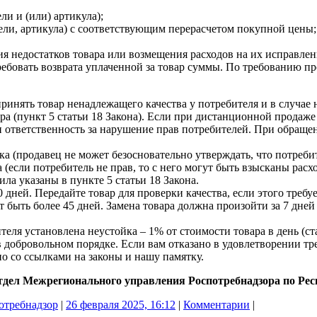
ли и (или) артикула);
дели, артикула) с соответствующим перерасчетом покупной цены;
ия недостатков товара или возмещения расходов на их исправле
ебовать возврата уплаченной за товар суммы. По требованию про
принять товар ненадлежащего качества у потребителя и в случае 
ара (пункт 5 статьи 18 Закона). Если при дистанционной продаже
ти ответственность за нарушение прав потребителей. При обраще
ка (продавец не может безосновательно утверждать, что потреби
а (если потребитель не прав, то с него могут быть взысканы расх
ла указаны в пункте 5 статьи 18 Закона.
0 дней. Передайте товар для проверки качества, если этого тре
ыть более 45 дней. Замена товара должна произойти за 7 дней (
ля установлена неустойка – 1% от стоимости товара в день (ста
в добровольном порядке. Если вам отказано в удовлетворении т
о со ссылками на законы и нашу памятку.
дел Межрегионального управления Роспотребнадзора по Ре
отребнадзор
|
26 февраля 2025, 16:12
|
Комментарии
|