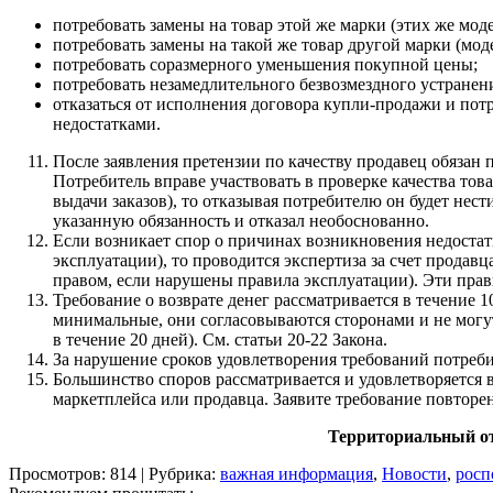
потребовать замены на товар этой же марки (этих же моде
потребовать замены на такой же товар другой марки (мо
потребовать соразмерного уменьшения покупной цены;
потребовать незамедлительного безвозмездного устранен
отказаться от исполнения договора купли-продажи и потр
недостатками.
После заявления претензии по качеству продавец обязан 
Потребитель вправе участвовать в проверке качества тов
выдачи заказов), то отказывая потребителю он будет нес
указанную обязанность и отказал необоснованно.
Если возникает спор о причинах возникновения недостат
эксплуатации), то проводится экспертиза за счет продавц
правом, если нарушены правила эксплуатации). Эти прави
Требование о возврате денег рассматривается в течение 1
минимальные, они согласовываются сторонами и не могут б
в течение 20 дней). См. статьи 20-22 Закона.
За нарушение сроков удовлетворения требований потребите
Большинство споров рассматривается и удовлетворяется 
маркетплейса или продавца. Заявите требование повторен
Территориальный от
Просмотров: 814 | Рубрика:
важная информация
,
Новости
,
росп