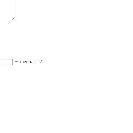
−
шесть
=
2