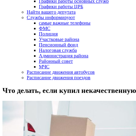
Графики работы основных служб
Графики работы ЦРБ
Найти вашего депутата
Службы информируют
самые важные телефоны
ФМС
Полиция
Участковые района
Пенсионный фонд
Налоговая служба
Администрация района
Районный совет
МЧС
Расписание движения автобусов
Расписание движения поездов
Что делать, если купил некачественну