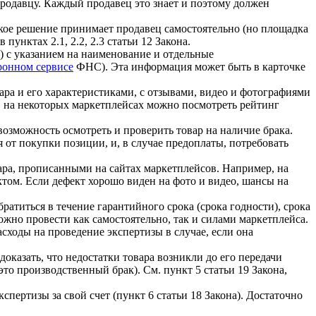
продавцу. Каждый продавец это знает и поэтому должен
Такое решение принимает продавец самостоятельно (но площадка
унктах 2.1, 2.2, 2.3 статьи 12 Закона.
а) с указанием на наименование и отдельные
ронном сервисе
ФНС). Эта информация может быть в карточке
ара и его характеристиками, с отзывами, видео и фотографиями
го, на некоторых маркетплейсах можно посмотреть рейтинг
возможность осмотреть и проверить товар на наличие брака.
 от покупки позиции, и, в случае предоплаты, потребовать
ара, прописанными на сайтах маркетплейсов. Например, на
том. Если дефект хорошо виден на фото и видео, шансы на
ратиться в течение гарантийного срока (срока годности), срока
можно провести как самостоятельно, так и силами маркетплейса.
сходы на проведение экспертизы в случае, если она
доказать, что недостатки товара возникли до его передачи
это производственный брак). См. пункт 5 статьи 19 Закона,
пертизы за свой счет (пункт 6 статьи 18 Закона). Достаточно