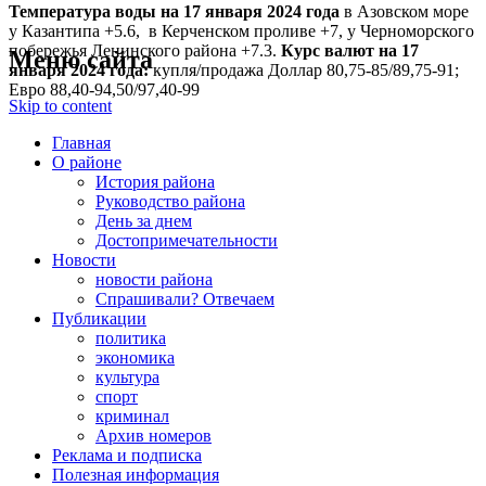
Температура воды на 17 января
2024 года
в Азовском море
у Казантипа +5.6, в Керченском проливе +7, у Черноморского
побережья Ленинского района +7.3.
Курс валют на 17
Меню сайта
января 2024 года:
купля/продажа Доллар 80,75-85/89,75-91;
Евро 88,40-94,50/97,40-99
Skip to content
Главная
О районе
История района
Руководство района
День за днем
Достопримечательности
Новости
новости района
Спрашивали? Отвечаем
Публикации
политика
экономика
культура
спорт
криминал
Архив номеров
Реклама и подписка
Полезная информация