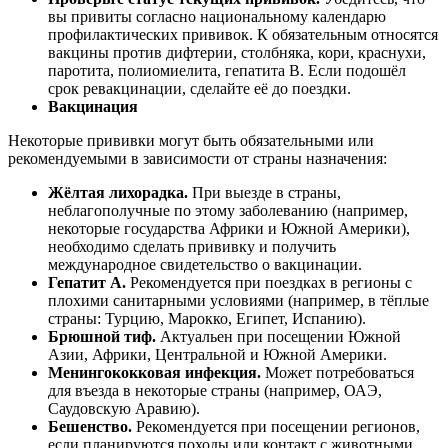
вы привиты согласно национальному календарю
профилактических прививок. К обязательным относятся
вакцины против дифтерии, столбняка, кори, краснухи,
паротита, полиомиелита, гепатита B. Если подошёл
срок ревакцинации, сделайте её до поездки.
Вакцинация
Некоторые прививки могут быть обязательными или
рекомендуемыми в зависимости от страны назначения:
Жёлтая лихорадка.
При выезде в страны,
неблагополучные по этому заболеванию (например,
некоторые государства Африки и Южной Америки),
необходимо сделать прививку и получить
международное свидетельство о вакцинации.
Гепатит A.
Рекомендуется при поездках в регионы с
плохими санитарными условиями (например, в тёплые
страны: Турцию, Марокко, Египет, Испанию).
Брюшной тиф.
Актуальен при посещении Южной
Азии, Африки, Центральной и Южной Америки.
Менингококковая инфекция.
Может потребоваться
для въезда в некоторые страны (например, ОАЭ,
Саудовскую Аравию).
Бешенство.
Рекомендуется при посещении регионов,
если планируются походы или контакт с животными.